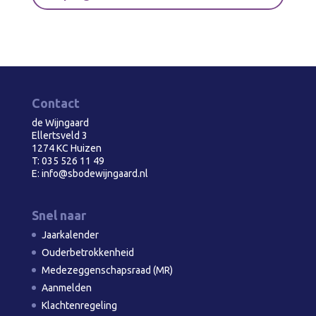
Contact
de Wijngaard
Ellertsveld 3
1274 KC Huizen
T:
035 526 11 49
E:
info@sbodewijngaard.nl
Snel naar
Jaarkalender
Ouderbetrokkenheid
Medezeggenschapsraad (MR)
Aanmelden
Klachtenregeling