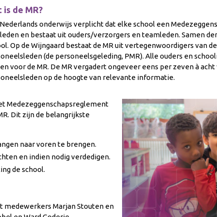
 is de MR?
Nederlands onderwijs verplicht dat elke school een Medezeggen
 leden en
bestaat uit ouders/verzorgers en teamleden
. Samen de
ol.
Op de Wijngaard bestaat
de MR uit vertegenwoordigers van de
oneelsleden (de personeelsgeleding, PMR). Alle ouders en scho
len voor de MR. De MR vergadert ongeveer eens per zeven à ach
oneelsleden op de hoogte van relevante informatie.
het Medezeggenschapsreglement
. Dit zijn de belangrijkste
langen naar voren te
brengen.
chten en indien nodig
verdedigen.
ing de school.
it medewerkers Marjan Stouten en
nobel en Ward Goderie.