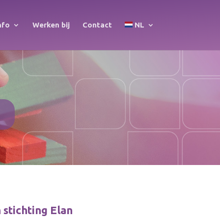
nfo
Werken bij
Contact
NL
stichting Elan