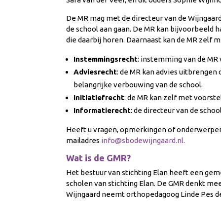
De
MR
mag met de directeur van de Wijngaar
de school aan gaan. De MR kan bijvoorbeeld ha
die daarbij horen. Daarnaast kan de MR zelf 
Instemmingsrecht
: instemming van de MR w
Adviesrecht
: de MR kan advies uitbrengen 
belangrijke verbouwing van de school.
Initiatiefrecht
: de MR kan zelf met voorst
Informatierecht
: de directeur van de scho
Heeft
u vragen, opmerkingen of onderwerpen 
mailadres
info@sbodewijngaard.nl
.
Wat is de
GMR
?
Het bestuur van stichting Elan heeft een ge
scholen van stichting Elan. De GMR denkt mee
Wijngaard
neemt orthopedagoog Linde Pes de