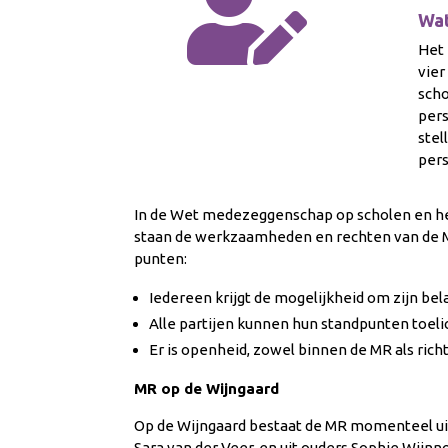

Wat
Het 
vier
scho
pers
stel
pers
In de Wet medezeggenschap op scholen en 
staan de werkzaamheden en rechten van de MR
punten:
Iedereen krijgt de mogelijkheid om zijn be
Alle partijen kunnen hun standpunten toeli
Er is openheid, zowel binnen de MR als richt
MR op de Wijngaard
Op de Wijngaard bestaat de MR momenteel u
Sara van der Veer, en uit ouders Sophie Wijn