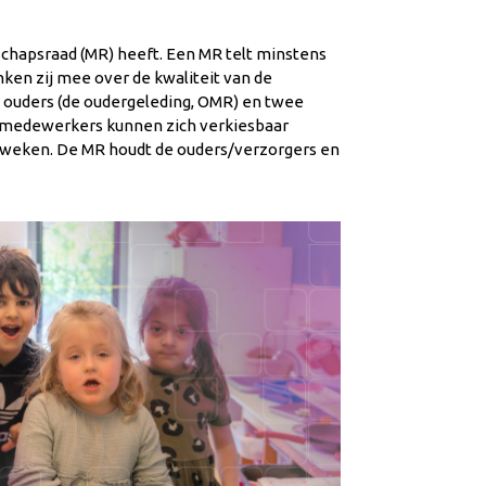
schapsraad (MR) heeft. Een MR
telt minstens
nken zij mee
over de kwaliteit van de
 ouders (de oudergeleding, OMR) en twee
olmedewerkers kunnen zich verkiesbaar
t weken
.
De MR houdt de ouders/verzorgers en